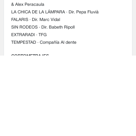
& Alex Peracaula
LA CHICA DE LA LÁMPARA
· Dir. Pepa Fluvià
FALARIS
· Dir. Marc Vidal
SIN RODEOS
· Dir. Babeth Ripoll
EXTRARADI
· TFG
TEMPESTAD
· Compañía Al dente
CORTOMETRAJES
METANOIA
· Dir. Rubén Suárez
FORMACIÓN
Interpretación
· Juan Taglé
Interpretación
· Raquel Pérez
Curso de cámara
· Silvia Quer
Curso de cámara
· Aimon Ninyerola
Curso de Acting y meditación
· David Victori
El marketing del actor
· David Victori
Clases de interpretación personalizadas
· Laura Yuste