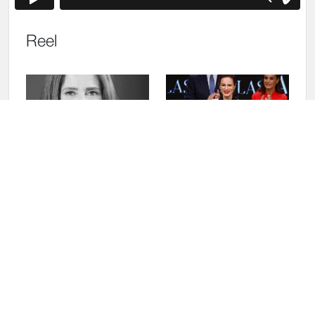
Reel
Reel
Medalla de Oro al Mérito
en las Bellas Artes
Amarga Navidad (trailer)
Malquerida (teatro)