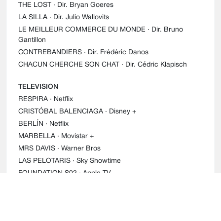
THE LOST
· Dir. Bryan Goeres
LA SILLA
· Dir. Julio Wallovits
LE MEILLEUR COMMERCE DU MONDE
· Dir. Bruno
Gantillon
CONTREBANDIERS
· Dir. Frédéric Danos
CHACUN CHERCHE SON CHAT
· Dir. Cédric Klapisch
TELEVISION
RESPIRA
· Netflix
CRISTÓBAL BALENCIAGA
· Disney +
BERLÍN
· Netflix
MARBELLA
· Movistar +
MRS DAVIS
· Warner Bros
LAS PELOTARIS
· Sky Showtime
FOUNDATION S02
· Apple TV
ÉLITE
· Netflix
ÉLITE STORIES
· Netflix
EL MINISTERIO DEL TIEMPO
· RTVE / Netflix